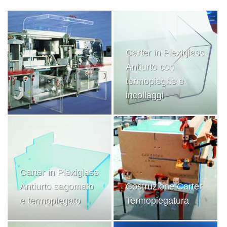
Carter in Plexiglass
Antiurto con
termopieghe e
incollaggi
Carter in Plexiglass
Antiurto sagomato
Costruzione Carter
e termopiegato
Termopiegatura