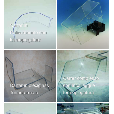
Carter in
Policarbonato con
termopiegature
Carter complesso
Carter in plexiglass
con Incollaggi e
Termoformato
termopiegatura