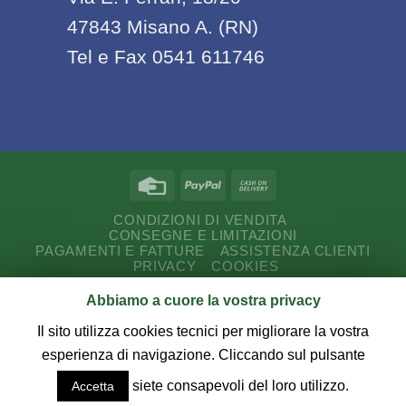
47843 Misano A. (RN)
Tel e Fax 0541 611746
CONDIZIONI DI VENDITA
CONSEGNE E LIMITAZIONI
PAGAMENTI E FATTURE
ASSISTENZA CLIENTI
PRIVACY
COOKIES
Abbiamo a cuore la vostra privacy
Copyright 2026 ©
CUT Service Romagna s.a.s.
P.I.
03187730407 - Via E. Ferrari, 18/20 - 47843 Misano A.
Il sito utilizza cookies tecnici per migliorare la vostra
(RN) - Tel - Fax 0541 611746.
esperienza di navigazione. Cliccando sul pulsante
siete consapevoli del loro utilizzo.
Accetta