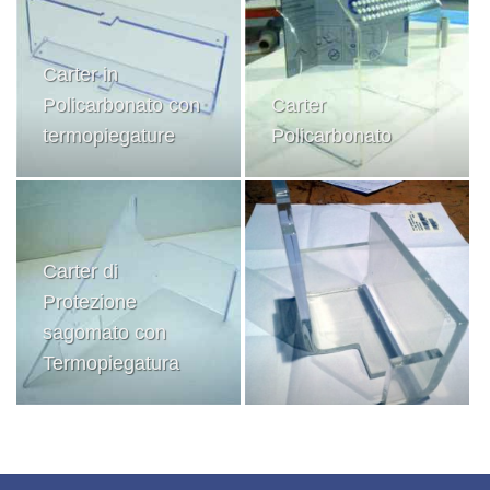
Carter in
Policarbonato con
Carter
termopiegature
Policarbonato
Carter di
Protezione
sagomato con
Termopiegatura