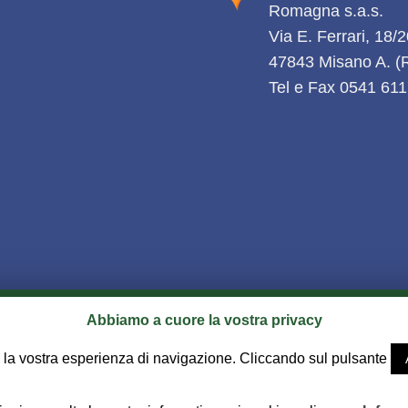
Romagna s.a.s.
Via E. Ferrari, 18/
47843 Misano A. 
Tel e Fax 0541 61
IONI
PAGAMENTI E FATTURE
ASSISTENZA CLIENTI
PRIVACY
COO
Abbiamo a cuore la vostra privacy
.
P.I. 03187730407 - Via E. Ferrari, 18/20 - 47843 Misano A. (RN) - Te
are la vostra esperienza di navigazione. Cliccando sul pulsante
SOFTWARE
Realizzazione sito web e commercio elettronico