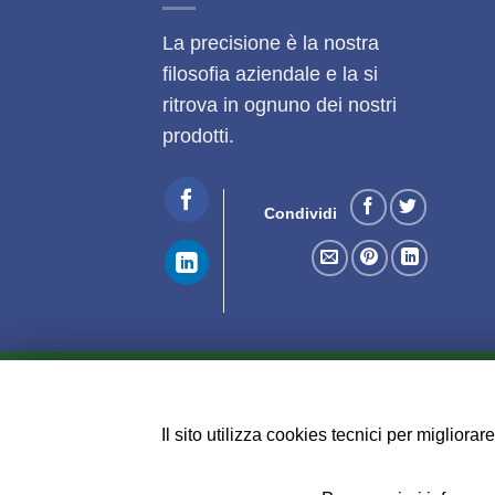
La precisione è la nostra
filosofia aziendale e la si
ritrova in ognuno dei nostri
prodotti.
Condividi
CONDIZIONI DI VENDITA
CONSEGNE E LIMITAZ
Copyright 2026 ©
CUT Service Romagna s.a.s
Il sito utilizza cookies tecnici per miglior
Credits:
DYENSÌ 