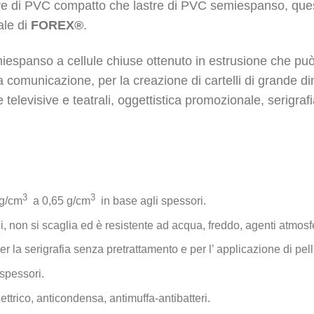
tre di PVC compatto che lastre di PVC semiespanso, ques
ale di
FOREX
®
.
iespanso a cellule chiuse ottenuto in estrusione che può
 comunicazione, per la creazione di cartelli di grande di
 televisive e teatrali, oggettistica promozionale, serigrafi
3
3
 g/cm
a 0,65 g/cm
in base agli spessori.
i, non si scaglia ed è resistente ad acqua, freddo, agenti atmosfer
er la serigrafia senza pretrattamento e per l’ applicazione di pell
 spessori.
ettrico, anticondensa, antimuffa-antibatteri.