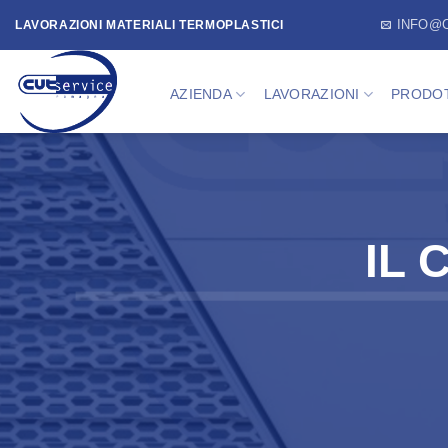
Skip
INFO@
LAVORAZIONI MATERIALI TERMOPLASTICI
to
content
AZIENDA
LAVORAZIONI
PRODOT
IL 