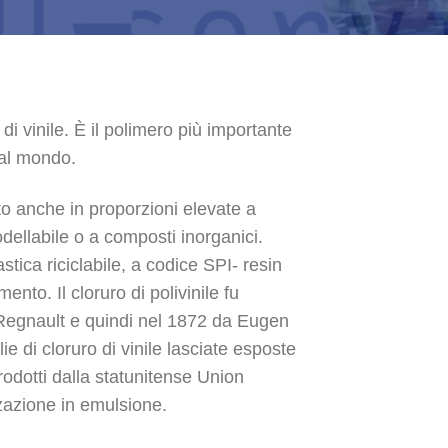
o di vinile. È il polimero più importante
 al mondo.
ato anche in proporzioni elevate a
modellabile o a composti inorganici.
tica riciclabile, a codice SPI- resin
nto. Il cloruro di polivinile fu
 Regnault e quindi nel 1872 da Eugen
e di cloruro di vinile lasciate esposte
prodotti dalla statunitense Union
zazione in emulsione.