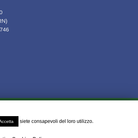
20
(RN)
1746
KIES
l - Fax 0541 611746.
siete consapevoli del loro utilizzo.
Accetta