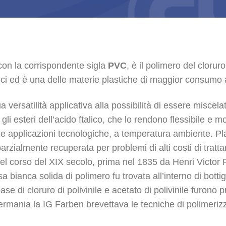
on la corrispondente sigla
PVC
, è il polimero del clorur
lici ed è una delle materie plastiche di maggior consumo
a versatilità applicativa alla possibilità di essere miscel
 gli esteri dell’acido ftalico, che lo rendono flessibile e 
le applicazioni tecnologiche, a temperatura ambiente. Plas
rzialmente recuperata per problemi di alti costi di trattame
el corso del XIX secolo, prima nel 1835 da Henri Victor
ianca solida di polimero fu trovata all’interno di bottigli
base di cloruro di polivinile e acetato di polivinile furono 
ermania la IG Farben brevettava le tecniche di polimeriz