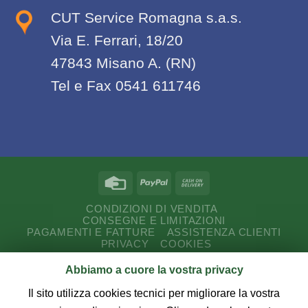
CUT Service Romagna s.a.s.
Via E. Ferrari, 18/20
47843 Misano A. (RN)
Tel e Fax 0541 611746
CONDIZIONI DI VENDITA
CONSEGNE E LIMITAZIONI
PAGAMENTI E FATTURE
ASSISTENZA CLIENTI
PRIVACY
COOKIES
Abbiamo a cuore la vostra privacy
Copyright 2026 ©
CUT Service Romagna s.a.s.
P.I.
03187730407 - Via E. Ferrari, 18/20 - 47843 Misano A.
Il sito utilizza cookies tecnici per migliorare la vostra