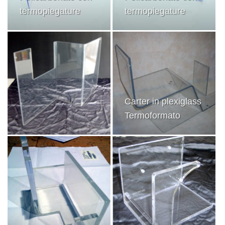
termopiegature
termopiegature
Carter in plexiglass
Termoformato