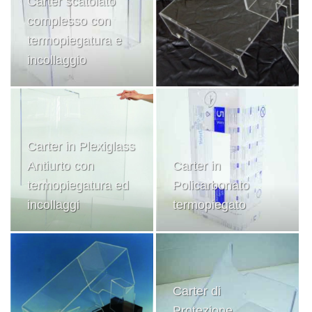
Carter scatolato
complesso con
termopiegatura e
incollaggio
Carter in Plexiglass
Antiurto con
Carter in
termopiegatura ed
Policarbonato
incollaggi
termopiegato
Carter di
Protezione