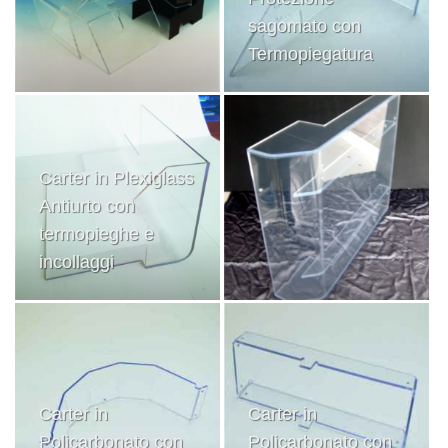
sagomato con
Termopiegatura
Carter in Plexiglass
Antiurto con
termopieghe e
incollaggi
Carter in
Carter in
Policarbonato con
Policarbonato con