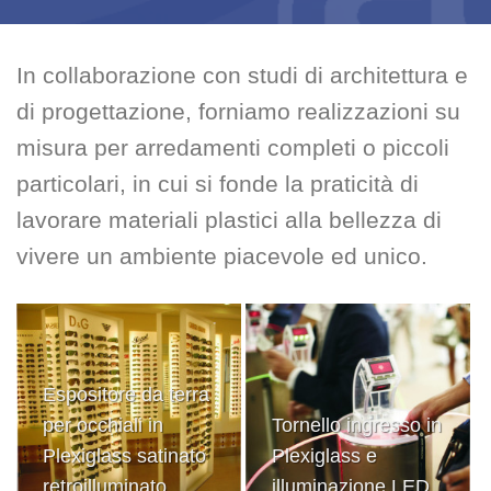
In collaborazione con studi di architettura e
di progettazione, forniamo realizzazioni su
misura per arredamenti completi o piccoli
particolari, in cui si fonde la praticità di
lavorare materiali plastici alla bellezza di
vivere un ambiente piacevole ed unico.
Espositore da terra
per occhiali in
Tornello ingresso in
Plexiglass satinato
Plexiglass e
retroilluminato
illuminazione LED